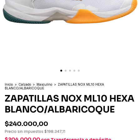
Inicio
>
Calzado
>
Masculino
>
ZAPATILLAS NOX ML10 HEXA
BLANCO/ALBARICOQUE
ZAPATILLAS NOX ML10 HEXA
BLANCO/ALBARICOQUE
$240.000,00
Precio sin impuestos
$198.347,11
$204.000,00
con
Transferencia o depósito