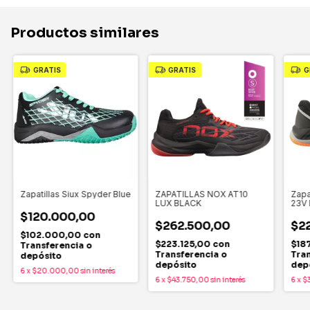
Productos similares
GRATIS
GRATIS
G
Zapatillas Siux Spyder Blue
ZAPATILLAS NOX AT10
Zapa
LUX BLACK
23V 
$120.000,00
$262.500,00
$2
$102.000,00
con
$223.125,00
con
$18
Transferencia o
Transferencia o
Tran
depósito
depósito
dep
6
x
$20.000,00
sin interés
6
x
$43.750,00
sin interés
6
x
$