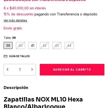
6
x
$40.000,00
sin interés
15% de descuento
pagando con Transferencia o depósito
Ver más detalles
Envío gratis
Talle:
39
39
40
41
42
43
44
GUÍA DE TALLES
Descripción
Zapatillas NOX ML10 Hexa
Blanco/Albaricoque