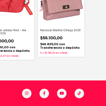
r adidas Red - Ale
Neceser Martita Ortega 2026
2026
$55.100,00
000,00
$46.835,00
con
50,00
con
Transferencia o depósito
ferencia o depósito
6
x
$9.183,33
sin interés
66,67
sin interés