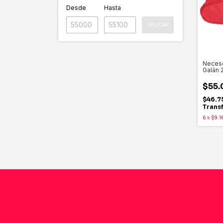
Desde
Hasta
APLICAR
Necese
Galán 
$55.
$46.7
Trans
6
x
$9.1