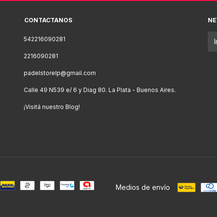
CONTACTANOS
NE
542216090281
2216090281
padelstorelp@gmail.com
Calle 49 N539 e/ 6 y Diag 80. La Plata - Buenos Aires.
¡Visitá nuestro Blog!
Medios de envío