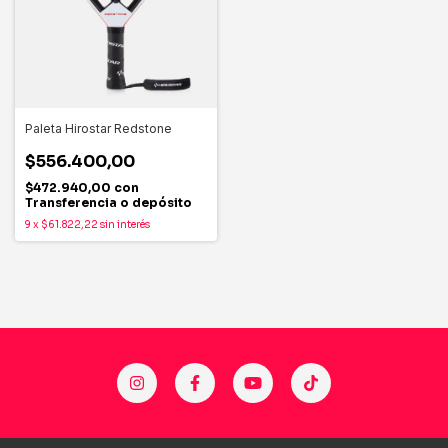
Paleta Hirostar Redstone
$556.400,00
$472.940,00
con
Transferencia o depósito
9
x
$61.822,22
sin interés