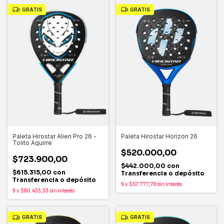
GRATIS
GRATIS
Paleta Hirostar Alien Pro 26 -
Paleta Hirostar Horizon 26
Tolito Aguirre
$520.000,00
$723.900,00
$442.000,00
con
$615.315,00
con
Transferencia o depósito
Transferencia o depósito
9
x
$57.777,78
sin interés
9
x
$80.433,33
sin interés
GRATIS
GRATIS