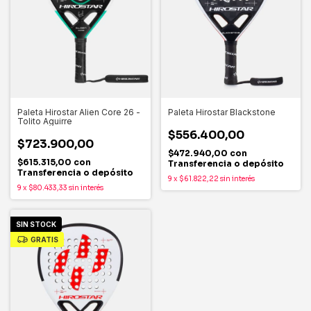
Paleta Hirostar Alien Core 26 -
Paleta Hirostar Blackstone
Tolito Aguirre
$556.400,00
$723.900,00
$472.940,00
con
$615.315,00
con
Transferencia o depósito
Transferencia o depósito
9
x
$61.822,22
sin interés
9
x
$80.433,33
sin interés
SIN STOCK
GRATIS