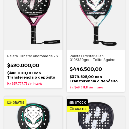
Paleta Hirostar Andromeda 26
Paleta Hirostar Alien
310/330grs - Tolito Aguirre
$520.000,00
$446.500,00
$442.000,00
con
$379.525,00
con
Transferencia o depósito
Transferencia o depósito
9
x
$57.777,78
sin interés
9
x
$49.611,11
sin interés
GRATIS
SIN STOCK
GRATIS