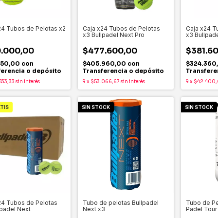
24 Tubos de Pelotas x2
Caja x24 Tubos de Pelotas
Caja x24 T
x3 Bullpadel Next Pro
x3 Bullpad
.000,00
$477.600,00
$381.6
150,00
con
$405.960,00
con
$324.360
ferencia o depósito
Transferencia o depósito
Transfere
833,33
sin interés
9
x
$53.066,67
sin interés
9
x
$42.400
TIS
SIN STOCK
SIN STOCK
24 Tubos de Pelotas
Tubo de pelotas Bullpadel
Tubo de Pe
lpadel Next
Next x3
Padel Tour