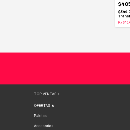
$405
$344.
Trans
9
x
$45.
TOP VENTAS ⭐️
OFERTAS 🔥
Paletas
Accesorios