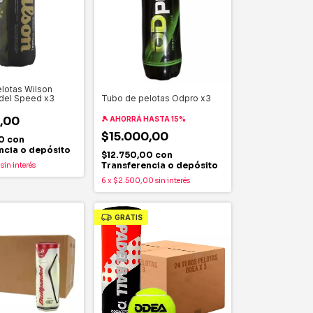
lotas Wilson
del Speed x3
Tubo de pelotas Odpro x3
,00
🎾 AHORRÁ HASTA 15%
$15.000,00
00
con
ncia o depósito
$12.750,00
con
Transferencia o depósito
sin interés
6
x
$2.500,00
sin interés
GRATIS