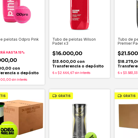
e pelotas Odpro Pink
Tubo de pelotas Wilson
Tubo de pe
Padel x3
Premier Pa
$16.000,00
$21.500
RRÁ HASTA 15%
000,00
$13.600,00
con
$18.275,
Transferencia o depósito
Transfere
00,00
con
ferencia o depósito
6
x
$2.666,67
sin interés
6
x
$3.583,33
000,00
sin interés
TIS
GRATIS
GRATIS