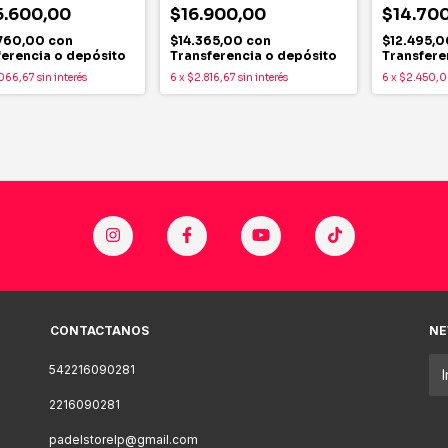
.600,00
$16.900,00
$14.70
760,00
con
$14.365,00
con
$12.495,
ferencia o depósito
Transferencia o depósito
Transfere
066,67
sin interés
6
x
$2.816,67
sin interés
6
x
$2.450,
CONTACTANOS
NE
542216090281
2216090281
padelstorelp@gmail.com