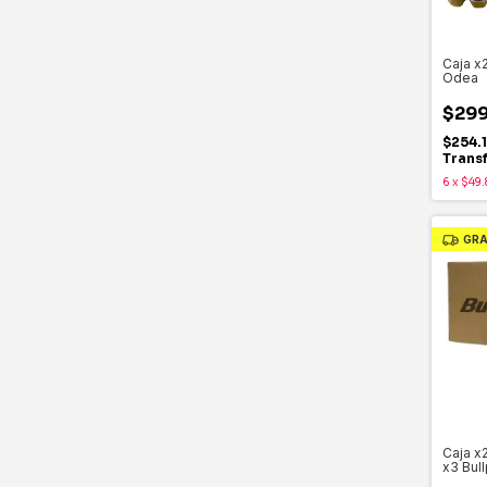
Caja x
Odea
$299
$254.
Trans
6
x
$49.
GRA
Caja x
x3 Bul