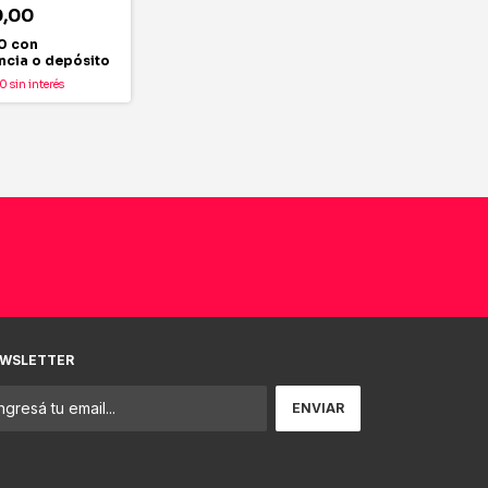
0,00
00
con
ncia o depósito
00
sin interés
WSLETTER