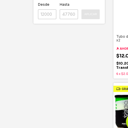
Desde
Hasta
APLICAR
Tubo d
x2
🎾 AHO
$12.
$10.2
Trans
6
x
$2.
GRA