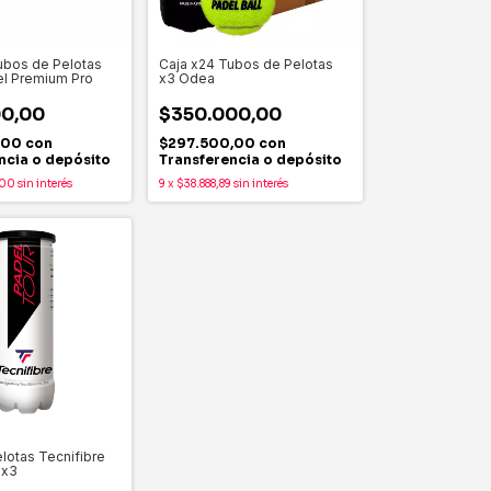
ubos de Pelotas
Caja x24 Tubos de Pelotas
el Premium Pro
x3 Odea
00,00
$350.000,00
,00
con
$297.500,00
con
ncia o depósito
Transferencia o depósito
,00
sin interés
9
x
$38.888,89
sin interés
lotas Tecnifibre
 x3