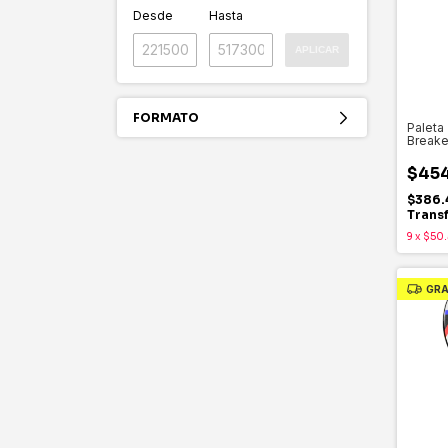
Desde
Hasta
APLICAR
FORMATO
Paleta 
Breake
$454
$386.
Trans
9
x
$50.
GRA