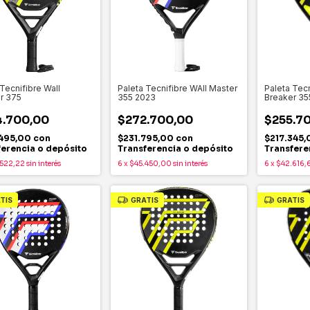
Tecnifibre Wall
Paleta Tecnifibre WAll Master
Paleta Tecn
r 375
355 2023
Breaker 35
.700,00
$272.700,00
$255.7
495,00
con
$231.795,00
con
$217.345
ferencia o depósito
Transferencia o depósito
Transfere
522,22
sin interés
6
x
$45.450,00
sin interés
6
x
$42.616,
TIS
GRATIS
GRATIS