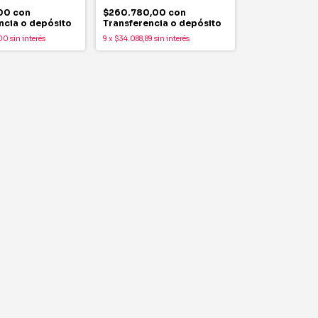
,00
con
$260.780,00
con
ncia o depósito
Transferencia o depósito
00
sin interés
9
x
$34.088,89
sin interés