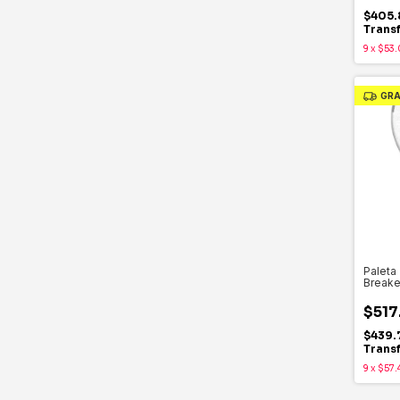
$405.
Trans
9
x
$53.
GRA
Paleta 
Breake
$517
$439.
Trans
9
x
$57.