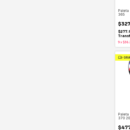
Paleta
365
$327
$277.
Trans
9
x
$36.
GRA
Paleta
370 2
$477