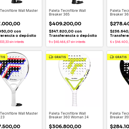
 Tecnifibre Wall Master
Paleta Tecnifibre Wall
Paleta Tecn
Breaker 365
Breaker 36
.000,00
$409.200,00
$278.4
950,00
con
$347.820,00
con
$236.640
ferencia o depósito
Transferencia o depósito
Transfere
333,33
sin interés
9
x
$45.466,67
sin interés
6
x
$46.400
TIS
GRATIS
GRATIS
 Tecnifibre Wall Master
Paleta Tecnifibre Wall
Paleta Tecn
023
Breaker 360 Woman 24
Breaker 35
.500,00
$306.800,00
$284.1