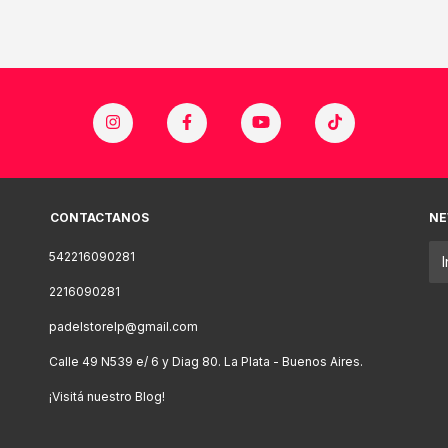
CONTACTANOS
NE
542216090281
2216090281
padelstorelp@gmail.com
Calle 49 N539 e/ 6 y Diag 80. La Plata - Buenos Aires.
¡Visitá nuestro Blog!