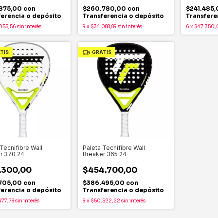
875,00
con
$260.780,00
con
$241.485
ferencia o depósito
Transferencia o depósito
Transfere
055,56
sin interés
9
x
$34.088,89
sin interés
6
x
$47.350,
TIS
GRATIS
Tecnifibre Wall
Paleta Tecnifibre Wall
r 370 24
Breaker 365 24
.300,00
$454.700,00
705,00
con
$386.495,00
con
ferencia o depósito
Transferencia o depósito
477,78
sin interés
9
x
$50.522,22
sin interés