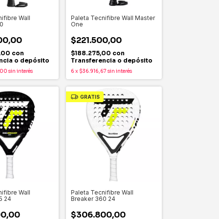
ifibre Wall
Paleta Tecnifibre Wall Master
0
One
00,00
$221.500,00
,00
con
$188.275,00
con
ncia o depósito
Transferencia o depósito
,00
sin interés
6
x
$36.916,67
sin interés
GRATIS
ifibre Wall
Paleta Tecnifibre Wall
5 24
Breaker 360 24
00,00
$306.800,00