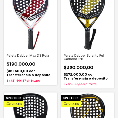
Paleta Dabber Suranto Full
Paleta Dabber Max D3 Roja
Carbono 12k
$190.000,00
$320.000,00
$161.500,00
con
$272.000,00
con
Transferencia o depósito
Transferencia o depósito
6
x
$31.666,67
sin interés
9
x
$35.555,56
sin interés
SIN STOCK
SIN STOCK
GRATIS
GRATIS