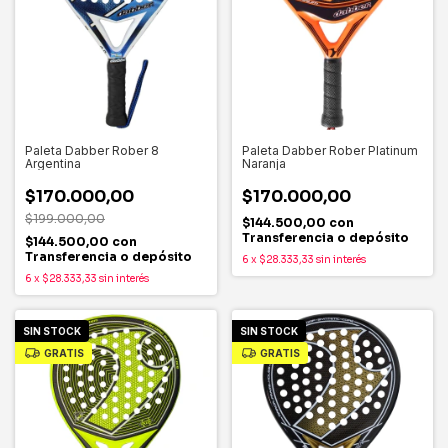
Paleta Dabber Rober 8
Paleta Dabber Rober Platinum
Argentina
Naranja
$170.000,00
$170.000,00
$199.000,00
$144.500,00
con
Transferencia o depósito
$144.500,00
con
Transferencia o depósito
6
x
$28.333,33
sin interés
6
x
$28.333,33
sin interés
SIN STOCK
SIN STOCK
GRATIS
GRATIS