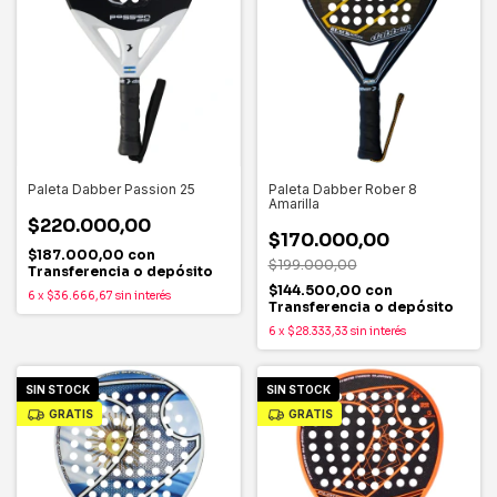
Paleta Dabber Passion 25
Paleta Dabber Rober 8
Amarilla
$220.000,00
$170.000,00
$187.000,00
con
$199.000,00
Transferencia o depósito
$144.500,00
con
6
x
$36.666,67
sin interés
Transferencia o depósito
6
x
$28.333,33
sin interés
SIN STOCK
SIN STOCK
GRATIS
GRATIS