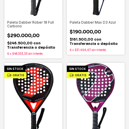
Paleta Dabber Rober 18 Full
Paleta Dabber Max D3 Azul
Carbono
$190.000,00
$290.000,00
$161.500,00
con
$246.500,00
con
Transferencia o depósito
Transferencia o depósito
6
x
$31.666,67
sin interés
6
x
$48.333,33
sin interés
SIN STOCK
SIN STOCK
GRATIS
GRATIS