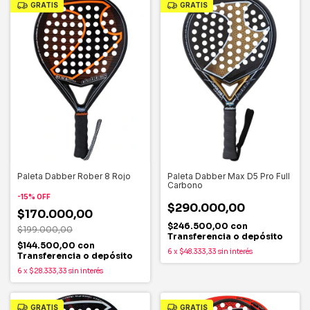
GRATIS
GRATIS
Paleta Dabber Max D5 Pro Full
Paleta Dabber Rober 8 Rojo
Carbono
-
15
%
OFF
$290.000,00
$170.000,00
$246.500,00
con
$199.000,00
Transferencia o depósito
$144.500,00
con
6
x
$48.333,33
sin interés
Transferencia o depósito
6
x
$28.333,33
sin interés
GRATIS
GRATIS