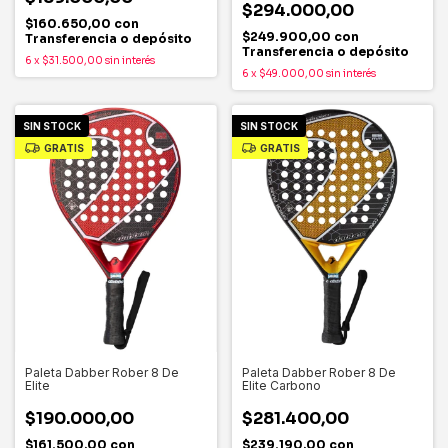
$294.000,00
$160.650,00
con
$249.900,00
con
Transferencia o depósito
Transferencia o depósito
6
x
$31.500,00
sin interés
6
x
$49.000,00
sin interés
SIN STOCK
SIN STOCK
GRATIS
GRATIS
Paleta Dabber Rober 8 De
Paleta Dabber Rober 8 De
Elite
Elite Carbono
$190.000,00
$281.400,00
$161.500,00
con
$239.190,00
con