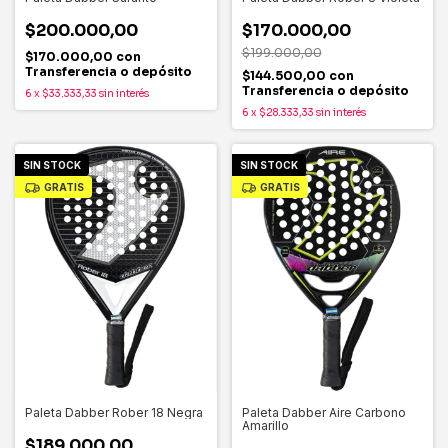
$200.000,00
$170.000,00
$199.000,00
$170.000,00
con
Transferencia o depósito
$144.500,00
con
Transferencia o depósito
6
x
$33.333,33
sin interés
6
x
$28.333,33
sin interés
SIN STOCK
SIN STOCK
GRATIS
GRATIS
Paleta Dabber Rober 18 Negra
Paleta Dabber Aire Carbono
Amarillo
$189.000,00