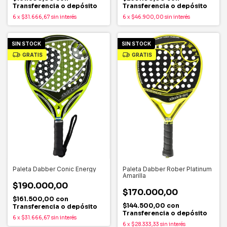
Transferencia o depósito
Transferencia o depósito
6
x
$31.666,67
sin interés
6
x
$46.900,00
sin interés
SIN STOCK
SIN STOCK
GRATIS
GRATIS
Paleta Dabber Conic Energy
Paleta Dabber Rober Platinum
Amarilla
$190.000,00
$170.000,00
$161.500,00
con
$144.500,00
con
Transferencia o depósito
Transferencia o depósito
6
x
$31.666,67
sin interés
6
x
$28.333,33
sin interés