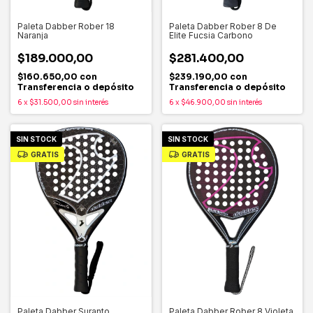
Paleta Dabber Rober 18
Paleta Dabber Rober 8 De
Naranja
Elite Fucsia Carbono
$189.000,00
$281.400,00
$160.650,00
con
$239.190,00
con
Transferencia o depósito
Transferencia o depósito
6
x
$31.500,00
sin interés
6
x
$46.900,00
sin interés
SIN STOCK
SIN STOCK
GRATIS
GRATIS
Paleta Dabber Suranto
Paleta Dabber Rober 8 Violeta