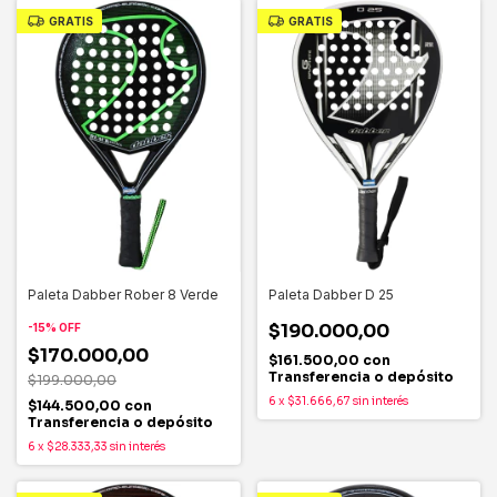
GRATIS
GRATIS
Paleta Dabber Rober 8 Verde
Paleta Dabber D 25
$190.000,00
-
15
%
OFF
$170.000,00
$161.500,00
con
Transferencia o depósito
$199.000,00
6
x
$31.666,67
sin interés
$144.500,00
con
Transferencia o depósito
6
x
$28.333,33
sin interés