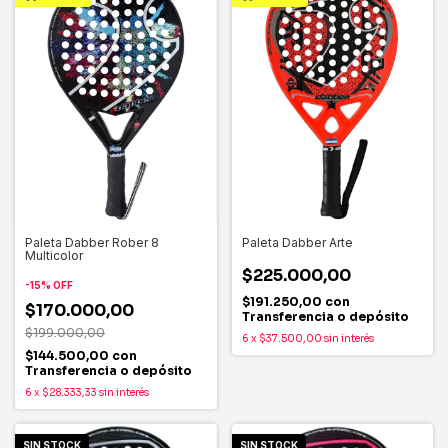
Paleta Dabber Rober 8
Paleta Dabber Arte
Multicolor
$225.000,00
-
15
%
OFF
$191.250,00
con
$170.000,00
Transferencia o depósito
$199.000,00
6
x
$37.500,00
sin interés
$144.500,00
con
Transferencia o depósito
6
x
$28.333,33
sin interés
SIN STOCK
SIN STOCK