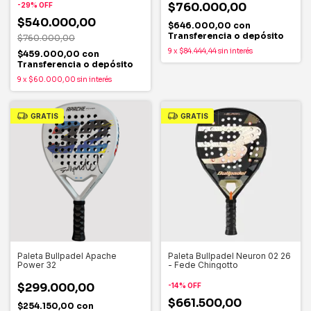
$760.000,00
-
29
%
OFF
$540.000,00
$646.000,00
con
Transferencia o depósito
$760.000,00
9
x
$84.444,44
sin interés
$459.000,00
con
Transferencia o depósito
9
x
$60.000,00
sin interés
GRATIS
GRATIS
Paleta Bullpadel Apache
Paleta Bullpadel Neuron 02 26
Power 32
- Fede Chingotto
$299.000,00
-
14
%
OFF
$661.500,00
$254.150,00
con