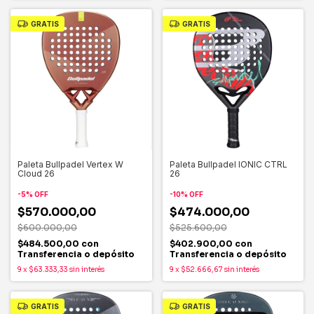
GRATIS
GRATIS
Paleta Bullpadel Vertex W
Paleta Bullpadel IONIC CTRL
Cloud 26
26
-
5
%
OFF
-
10
%
OFF
$570.000,00
$474.000,00
$600.000,00
$525.600,00
$484.500,00
con
$402.900,00
con
Transferencia o depósito
Transferencia o depósito
9
x
$63.333,33
sin interés
9
x
$52.666,67
sin interés
GRATIS
GRATIS