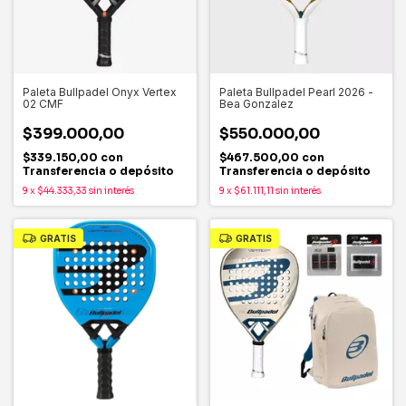
Paleta Bullpadel Onyx Vertex
Paleta Bullpadel Pearl 2026 -
02 CMF
Bea Gonzalez
$399.000,00
$550.000,00
$339.150,00
con
$467.500,00
con
Transferencia o depósito
Transferencia o depósito
9
x
$44.333,33
sin interés
9
x
$61.111,11
sin interés
GRATIS
GRATIS