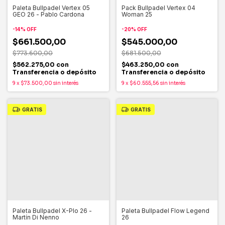
Paleta Bullpadel Vertex 05
Pack Bullpadel Vertex 04
GEO 26 - Pablo Cardona
Woman 25
-
14
%
OFF
-
20
%
OFF
$661.500,00
$545.000,00
$773.600,00
$681.500,00
$562.275,00
con
$463.250,00
con
Transferencia o depósito
Transferencia o depósito
9
x
$73.500,00
sin interés
9
x
$60.555,56
sin interés
GRATIS
GRATIS
Paleta Bullpadel X-Plo 26 -
Paleta Bullpadel Flow Legend
Martín Di Nenno
26