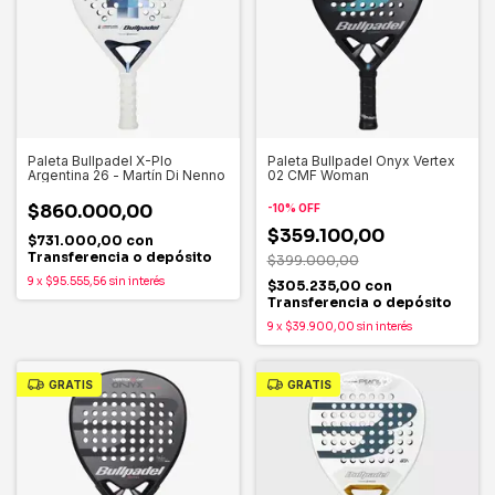
Paleta Bullpadel X-Plo
Paleta Bullpadel Onyx Vertex
Argentina 26 - Martín Di Nenno
02 CMF Woman
$860.000,00
-
10
%
OFF
$359.100,00
$731.000,00
con
Transferencia o depósito
$399.000,00
9
x
$95.555,56
sin interés
$305.235,00
con
Transferencia o depósito
9
x
$39.900,00
sin interés
GRATIS
GRATIS