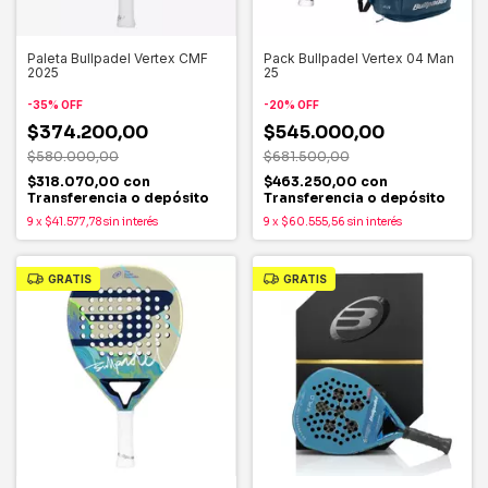
Paleta Bullpadel Vertex CMF
Pack Bullpadel Vertex 04 Man
2025
25
-
35
%
OFF
-
20
%
OFF
$374.200,00
$545.000,00
$580.000,00
$681.500,00
$318.070,00
con
$463.250,00
con
Transferencia o depósito
Transferencia o depósito
9
x
$41.577,78
sin interés
9
x
$60.555,56
sin interés
GRATIS
GRATIS