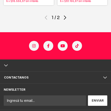
6
x
$36.666,67
sin interés
6
x
$33.166,67
sin interés
1
/
2
CONTACTANOS
NEWSLETTER