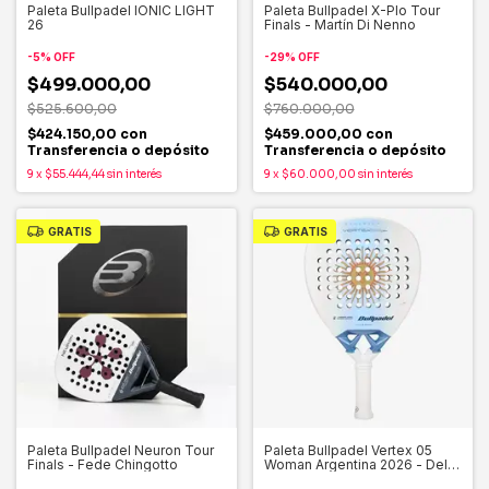
Paleta Bullpadel IONIC LIGHT
Paleta Bullpadel X-Plo Tour
26
Finals - Martín Di Nenno
-
5
%
OFF
-
29
%
OFF
$499.000,00
$540.000,00
$525.600,00
$760.000,00
$424.150,00
con
$459.000,00
con
Transferencia o depósito
Transferencia o depósito
9
x
$55.444,44
sin interés
9
x
$60.000,00
sin interés
GRATIS
GRATIS
Paleta Bullpadel Neuron Tour
Paleta Bullpadel Vertex 05
Finals - Fede Chingotto
Woman Argentina 2026 - Delfi
Brea