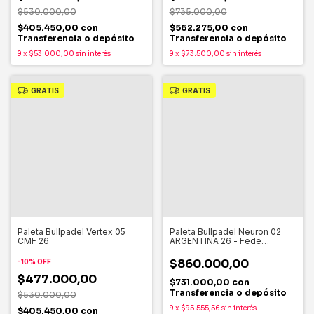
$530.000,00
$735.000,00
$405.450,00
con
$562.275,00
con
Transferencia o depósito
Transferencia o depósito
9
x
$53.000,00
sin interés
9
x
$73.500,00
sin interés
GRATIS
GRATIS
Paleta Bullpadel Vertex 05
Paleta Bullpadel Neuron 02
CMF 26
ARGENTINA 26 - Fede
Chingotto
$860.000,00
-
10
%
OFF
$477.000,00
$731.000,00
con
Transferencia o depósito
$530.000,00
9
x
$95.555,56
sin interés
$405.450,00
con