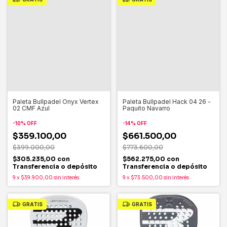
Paleta Bullpadel Onyx Vertex
Paleta Bullpadel Hack 04 26 -
02 CMF Azul
Paquito Navarro
-
10
%
OFF
-
14
%
OFF
$359.100,00
$661.500,00
$399.000,00
$773.600,00
$305.235,00
con
$562.275,00
con
Transferencia o depósito
Transferencia o depósito
9
x
$39.900,00
sin interés
9
x
$73.500,00
sin interés
GRATIS
GRATIS