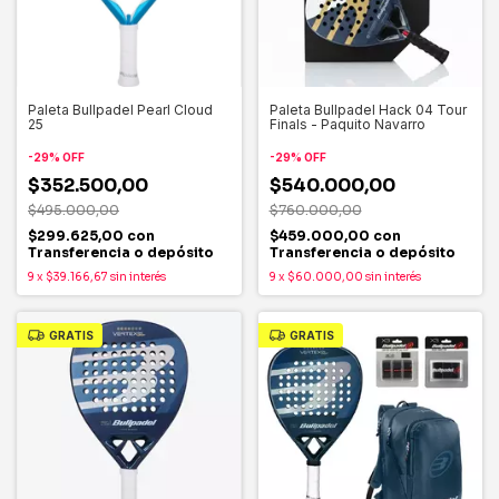
Paleta Bullpadel Pearl Cloud
Paleta Bullpadel Hack 04 Tour
25
Finals - Paquito Navarro
-
29
%
OFF
-
29
%
OFF
$352.500,00
$540.000,00
$495.000,00
$760.000,00
$299.625,00
con
$459.000,00
con
Transferencia o depósito
Transferencia o depósito
9
x
$39.166,67
sin interés
9
x
$60.000,00
sin interés
GRATIS
GRATIS