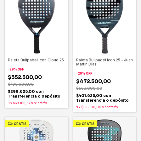
Paleta Bullpadel Icon Cloud 25
Paleta Bullpadel Icon 25 - Juan
Martín Diaz
-
29
%
OFF
-
29
%
OFF
$352.500,00
$472.500,00
$495.000,00
$663.000,00
$299.625,00
con
$401.625,00
con
Transferencia o depósito
Transferencia o depósito
9
x
$39.166,67
sin interés
9
x
$52.500,00
sin interés
GRATIS
GRATIS