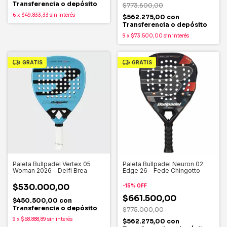
Transferencia o depósito
$773.600,00
6
x
$49.833,33
sin interés
$562.275,00
con
Transferencia o depósito
9
x
$73.500,00
sin interés
GRATIS
GRATIS
Paleta Bullpadel Vertex 05
Paleta Bullpadel Neuron 02
Woman 2026 - Delfi Brea
Edge 26 - Fede Chingotto
$530.000,00
-
15
%
OFF
$661.500,00
$450.500,00
con
Transferencia o depósito
$775.000,00
9
x
$58.888,89
sin interés
$562.275,00
con