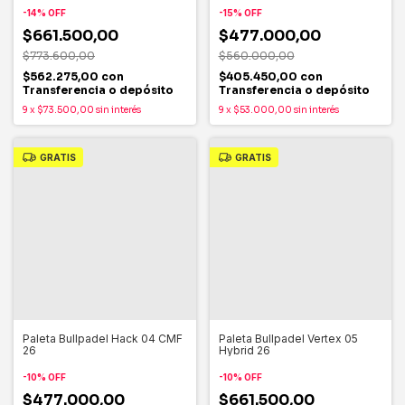
-
14
%
OFF
-
15
%
OFF
$661.500,00
$477.000,00
$773.600,00
$560.000,00
$562.275,00
con
$405.450,00
con
Transferencia o depósito
Transferencia o depósito
9
x
$73.500,00
sin interés
9
x
$53.000,00
sin interés
GRATIS
GRATIS
Paleta Bullpadel Hack 04 CMF
Paleta Bullpadel Vertex 05
26
Hybrid 26
-
10
%
OFF
-
10
%
OFF
$477.000,00
$661.500,00