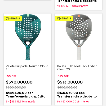
Transferencia o depósito
9
x
$73.500,00
sin interés
GRATIS
GRATIS
Paleta Bullpadel Neuron Cloud
Paleta Bullpadel Hack Hybrid
26
Cloud 26
-
5
%
OFF
-
15
%
OFF
$570.000,00
$513.000,00
$600.000,00
$600.000,00
$484.500,00
con
$436.050,00
con
Transferencia o depósito
Transferencia o depósito
9
x
$63.333,33
sin interés
9
x
$57.000,00
sin interés