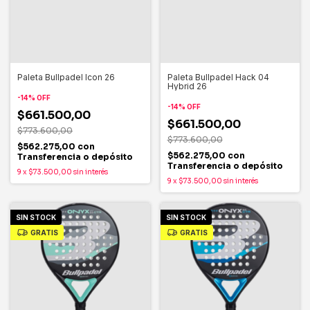
Paleta Bullpadel Icon 26
Paleta Bullpadel Hack 04
Hybrid 26
-
14
%
OFF
-
14
%
OFF
$661.500,00
$661.500,00
$773.600,00
$773.600,00
$562.275,00
con
$562.275,00
con
Transferencia o depósito
Transferencia o depósito
9
x
$73.500,00
sin interés
9
x
$73.500,00
sin interés
SIN STOCK
SIN STOCK
GRATIS
GRATIS