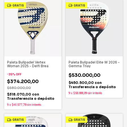
GRATIS
GRATIS
Paleta Bullpadel Vertex
Paleta Bullpadel Elite W 2026 -
Woman 2025 - Delfi Brea
Gemma Triay
$530.000,00
-
35
%
OFF
$374.200,00
$450.500,00
con
Transferencia o depósito
$580.000,00
9
x
$58.888,89
sin interés
$318.070,00
con
Transferencia o depósito
9
x
$41.577,78
sin interés
GRATIS
GRATIS