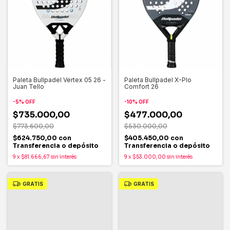
Paleta Bullpadel Vertex 05 26 -
Paleta Bullpadel X-Plo
Juan Tello
Comfort 26
-
5
%
OFF
-
10
%
OFF
$735.000,00
$477.000,00
$773.600,00
$530.000,00
$624.750,00
con
$405.450,00
con
Transferencia o depósito
Transferencia o depósito
9
x
$81.666,67
sin interés
9
x
$53.000,00
sin interés
GRATIS
GRATIS