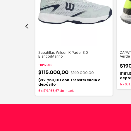
Zapatillas Wilson K Padel 3.0
ZAPAT
alico
Blanco/Marino
Verde 
$19
-
18
%
OFF
$115.000,00
$140.000,00
sferencia o
$161
depós
$97.750,00
con
Transferencia o
depósito
6
x
$31
6
x
$19.166,67
sin interés