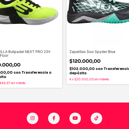
ILLA Bullpadel NEXT PRO 23V
Zapatillas Siux Spyder Blue
Fluor
$120.000,00
0.000,00
$102.000,00
con
Transferenci
.500,00
con
Transferencia o
depósito
ito
6
x
$20.000,00
sin interés
.666,67
sin interés