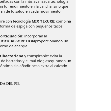
diseñadas con la más avanzada tecnología,
an tu rendimiento en la cancha, sino que
dan de tu salud en cada movimiento.
rre con tecnología
MIX TEXURE
:
combina
 forma de espiga con pequeños tacos.
ortiguación
: i
ncorporan la
HOCK ABSORPTION
proporcionando un
torno de energía.
ntibacteriana
y transpirable:
evita la
de bacterias y el mal olor, asegurando un
óptimo sin añadir peso extra al calzado.
DA DEL PIE