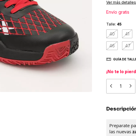
Ver más detalles
Envío gratis
Talle:
45
40
41
46
47
GUÍA DE TALL
¡No te lo pier
Descripció
Preparate pa
las nuevas
za