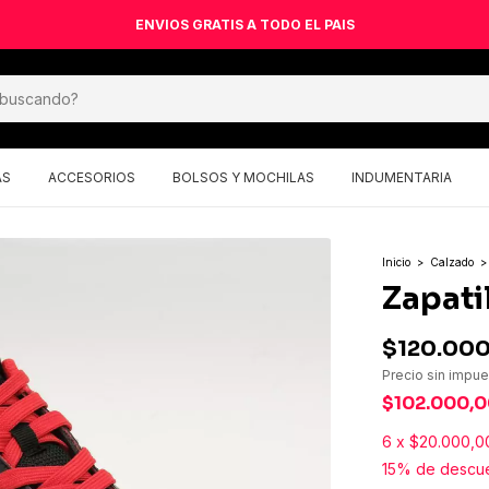
ENVIOS GRATIS A TODO EL PAIS
AS
ACCESORIOS
BOLSOS Y MOCHILAS
INDUMENTARIA
Inicio
>
Calzado
>
Zapati
$120.00
Precio sin impu
$102.000,
6
x
$20.000,0
15% de descu