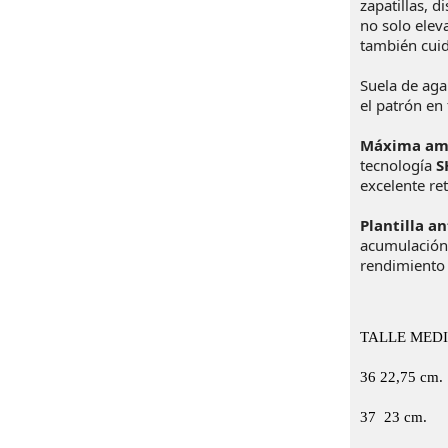
zapatillas, 
no solo elev
también cui
Suela de
aga
el patrón en
Máxima am
tecnología
S
excelente re
Plantilla a
acumulación 
rendimiento 
TALLE
MEDI
36
22,75 cm.
37 23 cm.