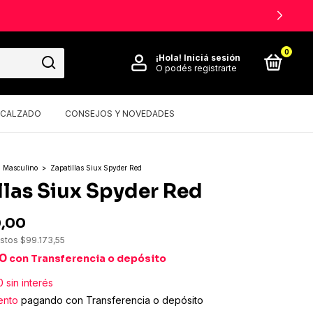
0
¡Hola!
Iniciá sesión
O podés registrarte
CALZADO
CONSEJOS Y NOVEDADES
Masculino
>
Zapatillas Siux Spyder Red
llas Siux Spyder Red
0,00
estos
$99.173,55
00
con
Transferencia o depósito
0
sin interés
ento
pagando con Transferencia o depósito