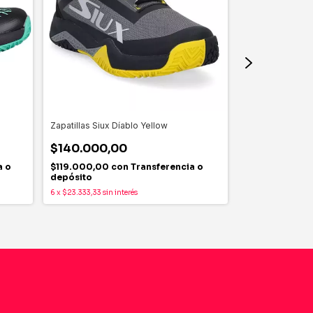
Zapatillas Siux Díablo Yellow
Zapatilla Bullpa
NARANJA/Gris
$140.000,00
$220.000,
a o
$119.000,00
con
Transferencia o
depósito
$187.000,00
6
x
$23.333,33
sin interés
depósito
6
x
$36.666,67
sin