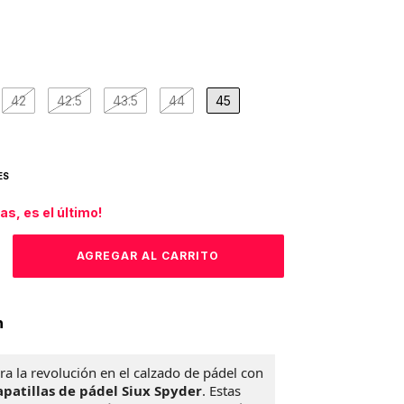
42
42.5
43.5
44
45
ES
das, es el último!
n
ra la revolución en el calzado de pádel con
patillas de pádel Siux Spyder
. Estas