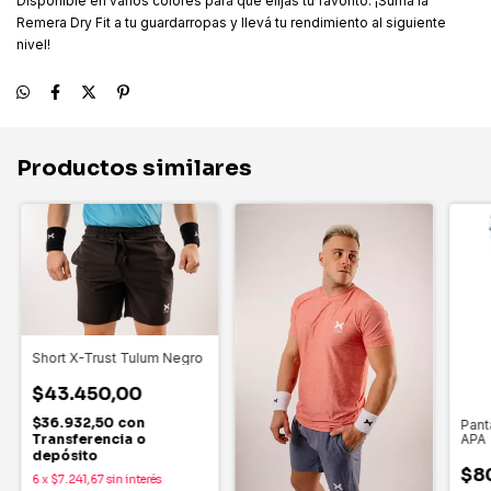
Disponible en varios colores para que elijas tu favorito. ¡Sumá la
Remera Dry Fit a tu guardarropas y llevá tu rendimiento al siguiente
nivel!
Productos similares
Short X-Trust Tulum Negro
$43.450,00
$36.932,50
con
Pant
APA
Transferencia o
depósito
$8
6
x
$7.241,67
sin interés