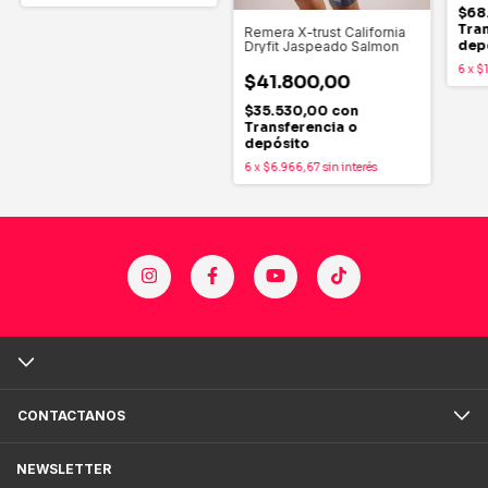
$68
Tran
Remera X-trust California
dep
Dryfit Jaspeado Salmon
6
x
$1
$41.800,00
$35.530,00
con
Transferencia o
depósito
6
x
$6.966,67
sin interés
CONTACTANOS
NEWSLETTER