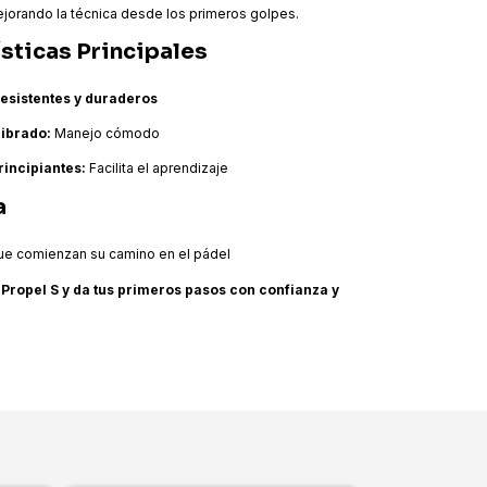
jorando la técnica desde los primeros golpes.
sticas Principales
resistentes y duraderos
librado:
Manejo cómodo
rincipiantes:
Facilita el aprendizaje
a
e comienzan su camino en el pádel
e Propel S y da tus primeros pasos con confianza y