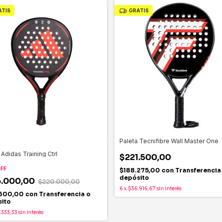
ATIS
GRATIS
Paleta Tecnifibre Wall Master One
 Adidas Training Ctrl
$221.500,00
FF
$188.275,00
con
Transferencia
depósito
6.000,00
$220.000,00
6
x
$36.916,67
sin interés
.600,00
con
Transferencia o
ito
.333,33
sin interés