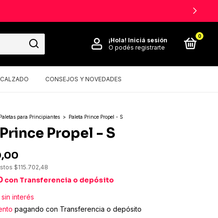
0
¡Hola!
Iniciá sesión
O podés registrarte
CALZADO
CONSEJOS Y NOVEDADES
Paletas para Principiantes
>
Paleta Prince Propel - S
Prince Propel - S
0,00
estos
$115.702,48
0
con
Transferencia o depósito
sin interés
ento
pagando con Transferencia o depósito