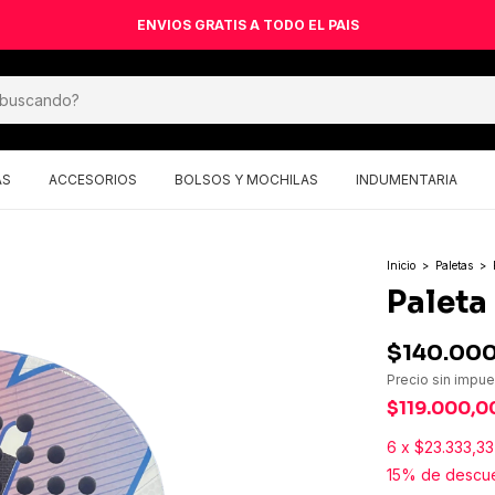
ENVIOS GRATIS A TODO EL PAIS
AS
ACCESORIOS
BOLSOS Y MOCHILAS
INDUMENTARIA
Inicio
>
Paletas
>
Paleta 
$140.00
Precio sin impu
$119.000,0
6
x
$23.333,33
15% de descu