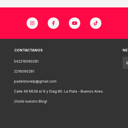
CONTACTANOS
NE
542216090281
2216090281
padelstorelp@gmail.com
Calle 49 N539 e/ 6 y Diag 80. La Plata - Buenos Aires.
¡Visitá nuestro Blog!