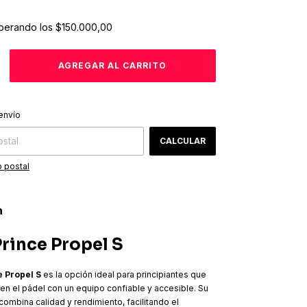
perando los
$150.000,00
CAMBIAR CP
 CP:
envío
CALCULAR
 postal
n
Prince Propel S
e Propel S
es la opción ideal para principiantes que
 en el pádel con un equipo confiable y accesible. Su
combina calidad y rendimiento, facilitando el