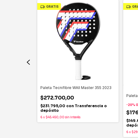
GRATIS
GR
an 2026
Paleta Tecnifibre WAll Master 355 2023
Paleta
$272.700,00
-
20
%
O
sferencia o
$231.795,00
con
Transferencia o
depósito
$17
6
x
$45.450,00
sin interés
$149
depós
6
x
$29