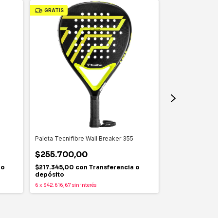
GRATIS
GRATIS
Paleta Tecnifibre Wall Breaker 355
Paleta SteelCus
$255.700,00
$220.000,
 o
$217.345,00
con
Transferencia o
$187.000,00
depósito
depósito
6
x
$42.616,67
sin interés
6
x
$36.666,67
sin