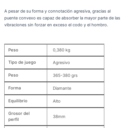
A pesar de su forma y connotación agresiva, gracias al
puente convexo es capaz de absorber la mayor parte de las
vibraciones sin forzar en exceso el codo y el hombro.
Peso
0,380 kg
Tipo de juego
Agresivo
Peso
365-380 grs
Forma
Diamante
Equilibrio
Alto
Grosor del
38mm
perfil