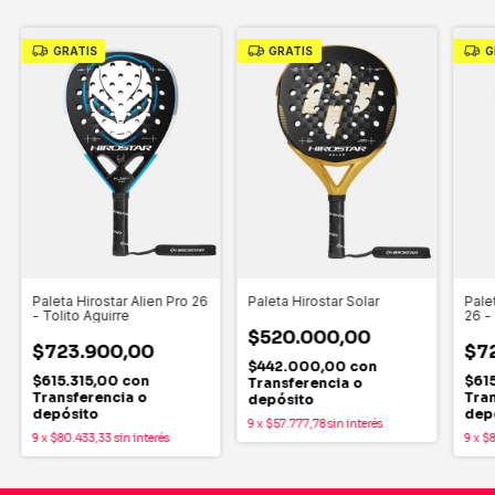
GRATIS
GRATIS
G
Paleta Hirostar Alien Pro 26
Paleta Hirostar Solar
Pale
- Tolito Aguirre
26 - 
$520.000,00
$723.900,00
$7
$442.000,00
con
$615.315,00
con
$61
Transferencia o
Transferencia o
Tran
depósito
depósito
dep
9
x
$57.777,78
sin interés
9
x
$80.433,33
sin interés
9
x
$8